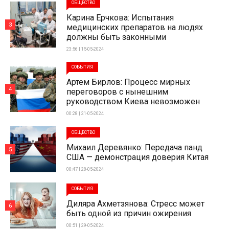
ОБЩЕСТВО
Карина Ерчкова: Испытания
3
медицинских препаратов на людях
должны быть законными
23:56 | 15-05-2024
СОБЫТИЯ
Артем Бирлов: Процесс мирных
4
переговоров с нынешним
руководством Киева невозможен
00:28 | 21-05-2024
ОБЩЕСТВО
Михаил Деревянко: Передача панд
5
США — демонстрация доверия Китая
00:47 | 28-05-2024
СОБЫТИЯ
Диляра Ахметзянова: Стресс может
6
быть одной из причин ожирения
00:51 | 29-05-2024