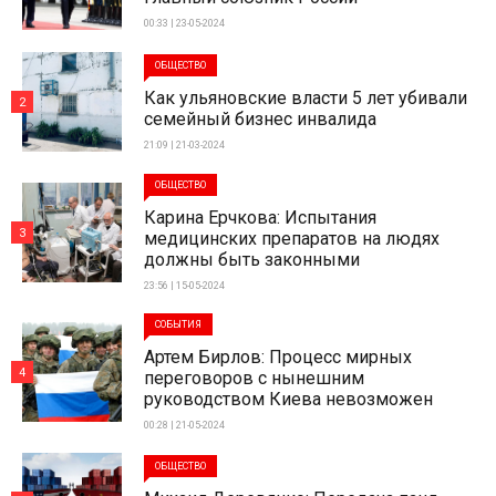
00:33 | 23-05-2024
ОБЩЕСТВО
Как ульяновские власти 5 лет убивали
2
семейный бизнес инвалида
21:09 | 21-03-2024
ОБЩЕСТВО
Карина Ерчкова: Испытания
3
медицинских препаратов на людях
должны быть законными
23:56 | 15-05-2024
СОБЫТИЯ
Артем Бирлов: Процесс мирных
4
переговоров с нынешним
руководством Киева невозможен
00:28 | 21-05-2024
ОБЩЕСТВО