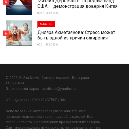
Михаил Деревянко: Передача панд
5
США — демонстрация доверия Китая
00:47 | 28-05-2024
СОБЫТИЯ
Диляра Ахметзянова: Стресс может
6
быть одной из причин ожирения
00:51 | 29-05-2024
© 2026 Мойка News | Сетевое издание. Все права
защищены.
Электронный адрес:
rustribuna@yandex.ru
Объединенные СМИ «РУСТРИБУНА»
Использование материалов разрешено только с
предварительного согласия правообладателей. Все
права на тексты и иллюстрации принадлежат их авторам.
Сайт может содержать материалы, не предназначенные