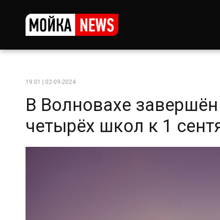
19:01 | 02-09-2024
В Волновахе завершён
четырёх школ к 1 сент