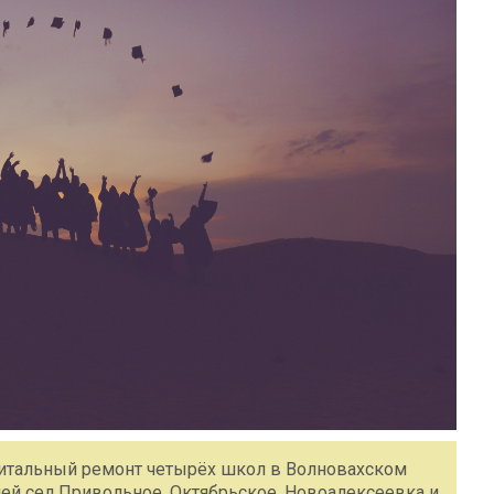
питальный ремонт четырёх школ в Волновахском
лей сел Привольное, Октябрьское, Новоалексеевка и