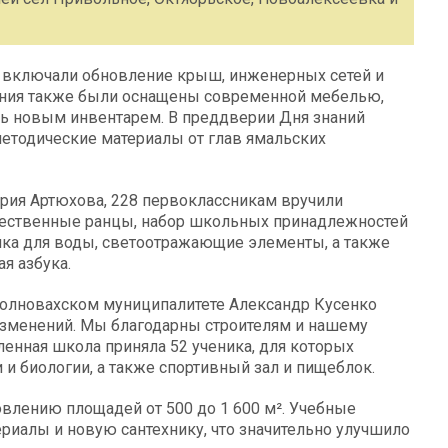
 включали обновление крыш, инженерных сетей и
ения также были оснащены современной мебелью,
сь новым инвентарем. В преддверии Дня знаний
етодические материалы от глав ямальских
трия Артюхова, 228 первоклассникам вручили
чественные ранцы, набор школьных принадлежностей
очка для воды, светоотражающие элементы, а также
я азбука.
Волновахском муниципалитете Александр Кусенко
т изменений. Мы благодарны строителям и нашему
ленная школа приняла 52 ученика, для которых
и биологии, а также спортивный зал и пищеблок.
влению площадей от 500 до 1 600 м². Учебные
иалы и новую сантехнику, что значительно улучшило