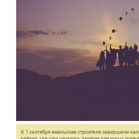
К 1 сентября ямальские строители завершили ка
районе, где уже начались занятия для юных жите