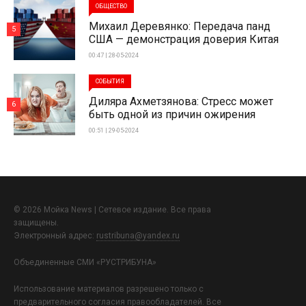
ОБЩЕСТВО
Михаил Деревянко: Передача панд
5
США — демонстрация доверия Китая
00:47 | 28-05-2024
СОБЫТИЯ
Диляра Ахметзянова: Стресс может
6
быть одной из причин ожирения
00:51 | 29-05-2024
© 2026 Мойка News | Сетевое издание. Все права
защищены.
Электронный адрес:
rustribuna@yandex.ru
Объединенные СМИ «РУСТРИБУНА»
Использование материалов разрешено только с
предварительного согласия правообладателей. Все