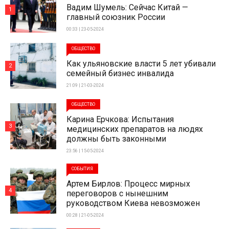
Вадим Шумель: Сейчас Китай —
1
главный союзник России
00:33 | 23-05-2024
ОБЩЕСТВО
Как ульяновские власти 5 лет убивали
2
семейный бизнес инвалида
21:09 | 21-03-2024
ОБЩЕСТВО
Карина Ерчкова: Испытания
3
медицинских препаратов на людях
должны быть законными
23:56 | 15-05-2024
СОБЫТИЯ
Артем Бирлов: Процесс мирных
4
переговоров с нынешним
руководством Киева невозможен
00:28 | 21-05-2024