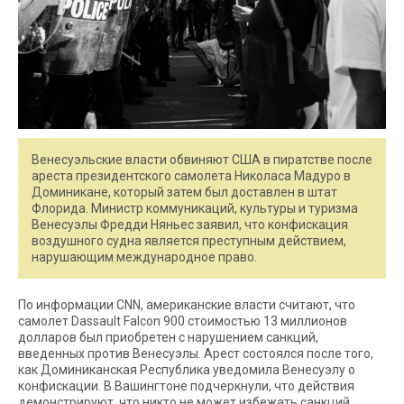
Венесуэльские власти обвиняют США в пиратстве после
ареста президентского самолета Николаса Мадуро в
Доминикане, который затем был доставлен в штат
Флорида. Министр коммуникаций, культуры и туризма
Венесуэлы Фредди Няньес заявил, что конфискация
воздушного судна является преступным действием,
нарушающим международное право.
По информации CNN, американские власти считают, что
самолет Dassault Falcon 900 стоимостью 13 миллионов
долларов был приобретен с нарушением санкций,
введенных против Венесуэлы. Арест состоялся после того,
как Доминиканская Республика уведомила Венесуэлу о
конфискации. В Вашингтоне подчеркнули, что действия
демонстрируют, что никто не может избежать санкций.