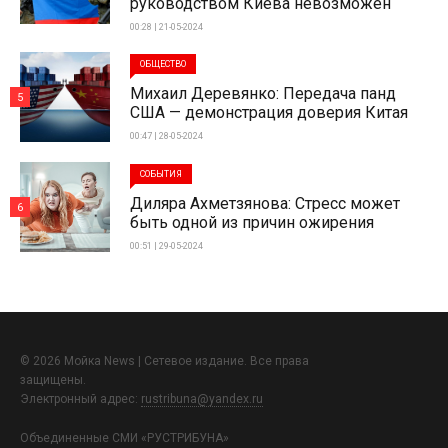
руководством Киева невозможен
00:28 | 21-05-2024
ОБЩЕСТВО
Михаил Деревянко: Передача панд
5
США — демонстрация доверия Китая
00:47 | 28-05-2024
СОБЫТИЯ
Диляра Ахметзянова: Стресс может
6
быть одной из причин ожирения
00:51 | 29-05-2024
© 2026 Мойка News | Сетевое издание. Все права
защищены.
Электронный адрес:
rustribuna@yandex.ru
Объединенные СМИ «РУСТРИБУНА»