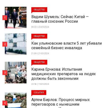
ОБЩЕСТВО
Вадим Шумель: Сейчас Китай —
1
главный союзник России
00:33 | 23-05-2024
ОБЩЕСТВО
Как ульяновские власти 5 лет убивали
2
семейный бизнес инвалида
21:09 | 21-03-2024
ОБЩЕСТВО
Карина Ерчкова: Испытания
3
медицинских препаратов на людях
должны быть законными
23:56 | 15-05-2024
СОБЫТИЯ
Артем Бирлов: Процесс мирных
4
переговоров с нынешним