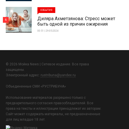
СОБЫТИЯ
Диляра Ахметзянова: Стресс может
6
быть одной из причин ожирения
00:51 | 29-05-2024
© 2026 Мойка News | Сетевое издание. Все права
защищены.
Электронный адрес:
rustribuna@yandex.ru
Объединенные СМИ «РУСТРИБУНА»
Использование материалов разрешено только с
предварительного согласия правообладателей. Все
права на тексты и иллюстрации принадлежат их авторам.
Сайт может содержать материалы, не предназначенные
для лиц младше 18 лет.