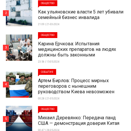
ОБЩЕСТВО
Как ульяновские власти 5 лет убивали
2
семейный бизнес инвалида
21:09 | 21-03-2024
ОБЩЕСТВО
Карина Ерчкова: Испытания
3
медицинских препаратов на людях
должны быть законными
23:56 | 15-05-2024
СОБЫТИЯ
Артем Бирлов: Процесс мирных
4
переговоров с нынешним
руководством Киева невозможен
00:28 | 21-05-2024
ОБЩЕСТВО
Михаил Деревянко: Передача панд
5
США — демонстрация доверия Китая
00:47 | 28-05-2024