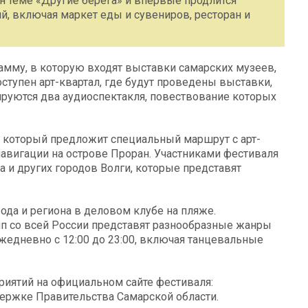
н теме «Другие берега» и впервые продлится
ий, включая маркет еды и сувениров, ресторан и
амму, в которую входят выставки самарских музеев,
оступен арт-квартал, где будут проведены выставки,
ируются два аудиоспектакля, повествование которых
 который предложит специальный маршрут с арт-
навигации на острове Проран. Участниками фестиваля
ва и других городов Волги, которые представят
ода и региона в деловом клубе на пляже.
пп со всей России представят разнообразные жанры
жедневно с 12:00 до 23:00, включая танцевальные
иятий на официальном сайте фестиваля:
ддержке Правительства Самарской области.