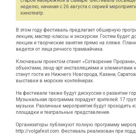
старой набережной в Самаре. Фестиваль посвяще
неделю, начиная с 26 августа с серией мероприят
кинотеатр.
В этом году фестиваль предлагает обширную прогр
лекции, мастер-классы и экскурсии. Гостям будет д
лекции и творческие занятия прямо на пляже. План
ведется от лица речного трамвайчика.
Ключевым проектом станет «Сотворение Прорана»,
объектами, ленд-арт инсталляциями и элементами 
станут гости из Нижнего Новгорода, Казани, Сарато
выставки в морских контейнерах.
На фестивале также будут дискуссии о развитии гор
Музыкальная программа порадует зрителей: 17 гру
музыки. Различные мероприятия будут проходить е
площадки и театральные представления.
Организаторы публикуют полную программу меропр
http://volgafest.com. Фестиваль реализован при по