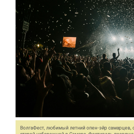
ВолгаФест, любимый летний опен-эйр самарцев, ст