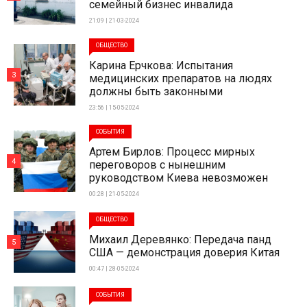
семейный бизнес инвалида
21:09 | 21-03-2024
ОБЩЕСТВО
Карина Ерчкова: Испытания
3
медицинских препаратов на людях
должны быть законными
23:56 | 15-05-2024
СОБЫТИЯ
Артем Бирлов: Процесс мирных
4
переговоров с нынешним
руководством Киева невозможен
00:28 | 21-05-2024
ОБЩЕСТВО
Михаил Деревянко: Передача панд
5
США — демонстрация доверия Китая
00:47 | 28-05-2024
СОБЫТИЯ