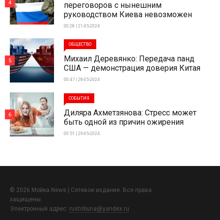
4
переговоров с нынешним
руководством Киева невозможен
00:28 | 21-05-2024
ОБЩЕСТВО
Михаил Деревянко: Передача панд
5
США — демонстрация доверия Китая
00:47 | 28-05-2024
СОБЫТИЯ
Диляра Ахметзянова: Стресс может
6
быть одной из причин ожирения
00:51 | 29-05-2024
© 2026 Мойка News | Сетевое издание. Все права
защищены.
Электронный адрес:
rustribuna@yandex.ru