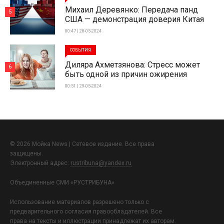
Михаил Деревянко: Передача панд
5
США — демонстрация доверия Китая
00:47 | 28-05-2024
СОБЫТИЯ
Диляра Ахметзянова: Стресс может
6
быть одной из причин ожирения
00:51 | 29-05-2024
© 2026 Мойка News | Сетевое издание. Все права
защищены.
Электронный адрес:
rustribuna@yandex.ru
Объединенные СМИ «РУСТРИБУНА»
Использование материалов разрешено только с
предварительного согласия правообладателей. Все
права на тексты и иллюстрации принадлежат их авторам.