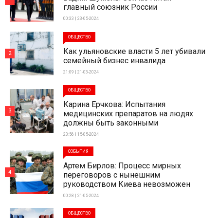
главный союзник России
00:33 | 23-05-2024
ОБЩЕСТВО
Как ульяновские власти 5 лет убивали
2
семейный бизнес инвалида
21:09 | 21-03-2024
ОБЩЕСТВО
Карина Ерчкова: Испытания
3
медицинских препаратов на людях
должны быть законными
23:56 | 15-05-2024
СОБЫТИЯ
Артем Бирлов: Процесс мирных
4
переговоров с нынешним
руководством Киева невозможен
00:28 | 21-05-2024
ОБЩЕСТВО