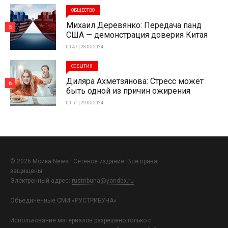
ОБЩЕСТВО
Михаил Деревянко: Передача панд
5
США — демонстрация доверия Китая
00:47 | 28-05-2024
СОБЫТИЯ
Диляра Ахметзянова: Стресс может
6
быть одной из причин ожирения
00:51 | 29-05-2024
© 2026 Мойка News | Сетевое издание. Все права
защищены.
Электронный адрес:
rustribuna@yandex.ru
Объединенные СМИ «РУСТРИБУНА»
Использование материалов разрешено только с