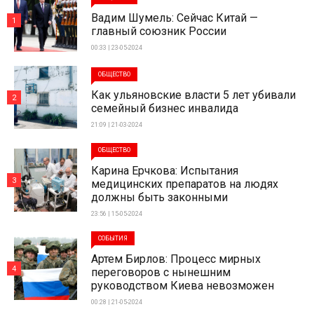
Вадим Шумель: Сейчас Китай —
1
главный союзник России
00:33 | 23-05-2024
ОБЩЕСТВО
Как ульяновские власти 5 лет убивали
2
семейный бизнес инвалида
21:09 | 21-03-2024
ОБЩЕСТВО
Карина Ерчкова: Испытания
3
медицинских препаратов на людях
должны быть законными
23:56 | 15-05-2024
СОБЫТИЯ
Артем Бирлов: Процесс мирных
4
переговоров с нынешним
руководством Киева невозможен
00:28 | 21-05-2024