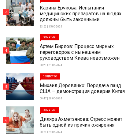
Карина Ерчкова: Испытания
3
медицинских препаратов на людях
должны быть законными
23:56 | 15-05-2024
СОБЫТИЯ
Артем Бирлов: Процесс мирных
4
переговоров с нынешним
руководством Киева невозможен
00:28 | 21-05-2024
ОБЩЕСТВО
Михаил Деревянко: Передача панд
5
США — демонстрация доверия Китая
00:47 | 28-05-2024
СОБЫТИЯ
Диляра Ахметзянова: Стресс может
6
быть одной из причин ожирения
00:51 | 29-05-2024