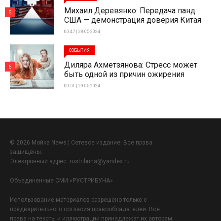
Михаил Деревянко: Передача панд
5
США — демонстрация доверия Китая
00:47 | 28-05-2024
СОБЫТИЯ
Диляра Ахметзянова: Стресс может
6
быть одной из причин ожирения
00:51 | 29-05-2024
© 2026 Мойка News | Сетевое издание. Все права
защищены.
Электронный адрес:
rustribuna@yandex.ru
Объединенные СМИ «РУСТРИБУНА»
Использование материалов разрешено только с
предварительного согласия правообладателей. Все
права на тексты и иллюстрации принадлежат их авторам.