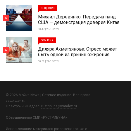
ОБЩЕСТВО
Михаил Деревянко: Передача панд
5
США — демонстрация доверия Китая
00:47 | 28-05-2024
СОБЫТИЯ
Диляра Ахметзянова: Стресс может
6
быть одной из причин ожирения
00:51 | 29-05-2024
© 2026 Мойка News | Сетевое издание. Все права
защищены.
Электронный адрес:
rustribuna@yandex.ru
Объединенные СМИ «РУСТРИБУНА»
Использование материалов разрешено только с