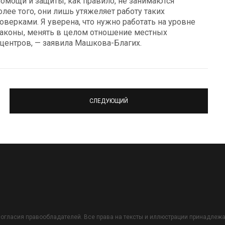
помощи и защиты, как правило, не занимаются
лее того, они лишь утяжеляет работу таких
ерками. Я уверена, что нужно работать на уровне
законы, менять в целом отношение местных
центров, — заявила Машкова-Благих.
СЛЕДУЮЩИЙ
огласия правообладателей. Все права на тексты и иллюстрации принадлежат