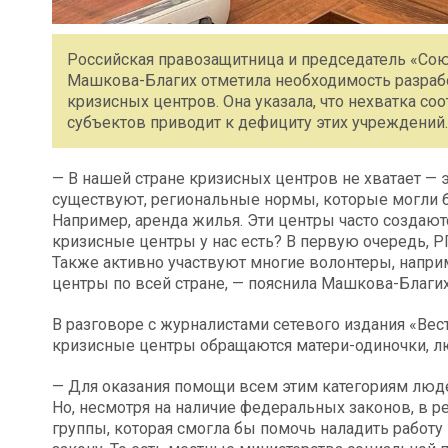
Российская правозащитница и председатель «Сою
Машкова-Благих отметила необходимость разраб
кризисных центров. Она указала, что нехватка с
субъектов приводит к дефициту этих учреждений.
— В нашей стране кризисных центров не хватает — э
существуют, региональные нормы, которые могли б
Например, аренда жилья. Эти центры часто создают
кризисные центры у нас есть? В первую очередь, Р
Также активно участвуют многие волонтеры, напри
центры по всей стране, — пояснила Машкова-Благих
В разговоре с журналистами сетевого издания «Ве
кризисные центры обращаются матери-одиночки, л
— Для оказания помощи всем этим категориям люде
Но, несмотря на наличие федеральных законов, в 
группы, которая смогла бы помочь наладить работ