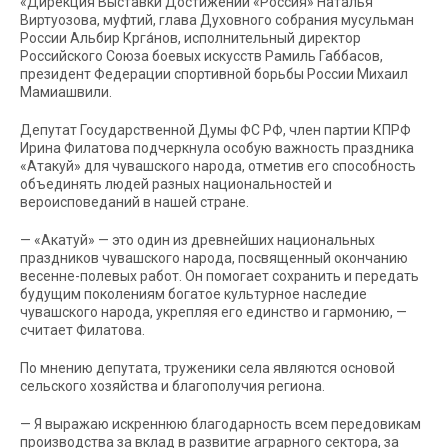
«Дирекция Выставки Достижений «Россия» Наталья
Виртуозова, муфтий, глава Духовного собрания мусульман
России Альбир Крга́нов, исполнительный директор
Российского Союза боевых искусств Рамиль Габбасов,
президент Федерации спортивной борьбы России Михаил
Мамиашвили.
Депутат Государственной Думы ФС РФ, член партии КПРФ
Ирина Филатова подчеркнула особую важность праздника
«Атакуй» для чувашского народа, отметив его способность
объединять людей разных национальностей и
вероисповеданий в нашей стране.
— «Акатуй» — это один из древнейших национальных
праздников чувашского народа, посвященный окончанию
весенне-полевых работ. Он помогает сохранить и передать
будущим поколениям богатое культурное наследие
чувашского народа, укрепляя его единство и гармонию, —
считает Филатова.
По мнению депутата, труженики села являются основой
сельского хозяйства и благополучия региона.
— Я выражаю искреннюю благодарность всем передовикам
производства за вклад в развитие аграрного сектора, за