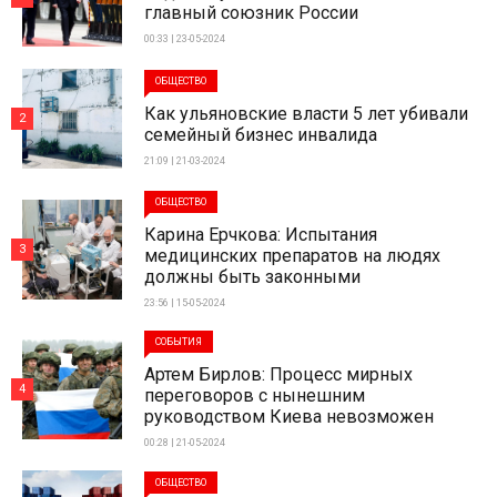
главный союзник России
00:33 | 23-05-2024
ОБЩЕСТВО
Как ульяновские власти 5 лет убивали
2
семейный бизнес инвалида
21:09 | 21-03-2024
ОБЩЕСТВО
Карина Ерчкова: Испытания
3
медицинских препаратов на людях
должны быть законными
23:56 | 15-05-2024
СОБЫТИЯ
Артем Бирлов: Процесс мирных
4
переговоров с нынешним
руководством Киева невозможен
00:28 | 21-05-2024
ОБЩЕСТВО