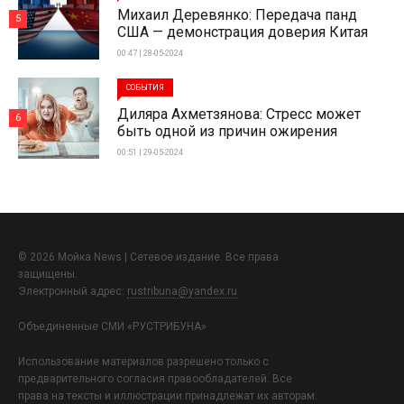
Михаил Деревянко: Передача панд
5
США — демонстрация доверия Китая
00:47 | 28-05-2024
СОБЫТИЯ
Диляра Ахметзянова: Стресс может
6
быть одной из причин ожирения
00:51 | 29-05-2024
© 2026 Мойка News | Сетевое издание. Все права
защищены.
Электронный адрес:
rustribuna@yandex.ru
Объединенные СМИ «РУСТРИБУНА»
Использование материалов разрешено только с
предварительного согласия правообладателей. Все
права на тексты и иллюстрации принадлежат их авторам.