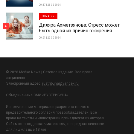
00:47 | 28-05-2024
СОБЫТИЯ
Диляра Ахметзянова: Стресс может
6
быть одной из причин ожирения
00:51 | 29-05-2024
© 2026 Мойка News | Сетевое издание. Все права
защищены.
Электронный адрес:
rustribuna@yandex.ru
Объединенные СМИ «РУСТРИБУНА»
Использование материалов разрешено только с
предварительного согласия правообладателей. Все
права на тексты и иллюстрации принадлежат их авторам.
Сайт может содержать материалы, не предназначенные
для лиц младше 18 лет.