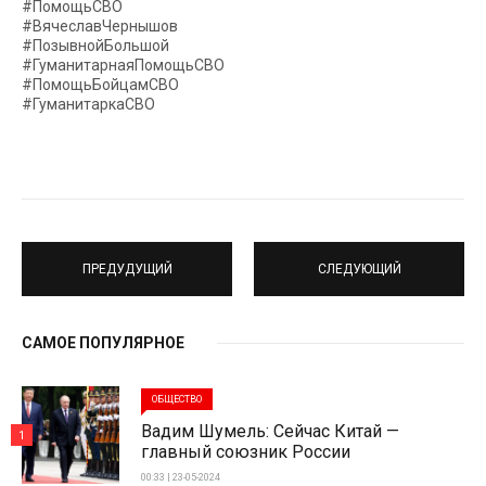
#ПомощьСВО
#ВячеславЧернышов
#ПозывнойБольшой
#ГуманитарнаяПомощьСВО
#ПомощьБойцамСВО
#ГуманитаркаСВО
ПРЕДУДУЩИЙ
СЛЕДУЮЩИЙ
САМОЕ ПОПУЛЯРНОЕ
ОБЩЕСТВО
Вадим Шумель: Сейчас Китай —
1
главный союзник России
00:33 | 23-05-2024