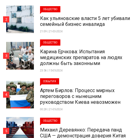
ОБЩЕСТВО
Как ульяновские власти 5 лет убивали
2
семейный бизнес инвалида
21:09 | 21-03-2024
ОБЩЕСТВО
Карина Ерчкова: Испытания
3
медицинских препаратов на людях
должны быть законными
23:56 | 15-05-2024
СОБЫТИЯ
Артем Бирлов: Процесс мирных
4
переговоров с нынешним
руководством Киева невозможен
00:28 | 21-05-2024
ОБЩЕСТВО
Михаил Деревянко: Передача панд
5
США — демонстрация доверия Китая