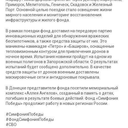
Приморск, Мелитополь, Геническ, Скадовск и Железный
Порт. Основной целью поездки стало освещение жизни
мирного населения и мониторинг восстановления
инфраструктуры и жилого фонда.
В рамках поездки фонд доставил на передовую партию
инновационных изделий для обнаружения вражеских
беспилотников, а также средства защиты от них. Это
маникены-камикадзе «Петро» и «Баширов», оснащенные
тепловизионным контуром для привлечения дронов в
ночное время. Испытания новинки пройдут на одном из
военных полигонов в Запорожской области. О результатах
испытаний будет сообщено дополнительно. В качестве
средств защиты от дронов военным доставлены
маскировочные сети и антидроновые покрывала.
В Донецке представители фонда посетили мемориальный
комплекс «Аллея Ангелов», созданный в память о детях,
погибших в результате боевых действий. Фонд «Симфония
Победы» продолжит работу в новых регионах России.
#СимфонияПобеды
#ФондСимфонияПобеды
#СВО