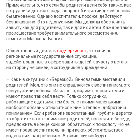
Примечательно, что если бы родители вели себя так же, как
сотрудники детского сада, вопрос об изъятии детей возник
бы мгновенно. Однако воспитатели, похоже, действуют
безнаказанно. Это недопустимо. Мы должны обеспечить
защиту как для родителей, так и для их детей. Каждое такое
происшествие требует внимательного рассмотрения, —
отметила Машкова-Благих.
Общественный деятель
подчеркивает
, что сейчас
региональные государственные служащие,
задействованные в сфере защиты детей, зачастую встают
на сторону не семей, а сотрудников учреждений.
— Как и в ситуации с «Березкой». Виноватыми выставили
родителей. Мол, это они не справляются с воспитанием, это
они упустили ребенка. Из-за чего, видимо, воспитатели и
имеют право так себя вести. Только сотрудники,
работающие с детьми, тем более с такими маленькими,
наоборот обязаны относиться к ним с теплом, добротой и
пониманием. Если ребенок невоспитанный, грубит и дерется,
то обратите на это внимание родителей, проведите беседу,
предложите, в конце концов, обратиться к психологу. Но не
имеет права воспитатель ни при каких обстоятельствах
издеваться над ребенком. А такие случаи будут