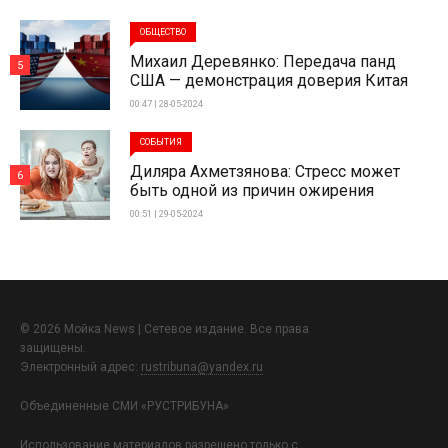
ОБЩЕСТВО
Михаил Деревянко: Передача панд
5
США — демонстрация доверия Китая
00:47 | 28-05-2024
СОБЫТИЯ
Диляра Ахметзянова: Стресс может
6
быть одной из причин ожирения
00:51 | 29-05-2024
© 2026 Мойка News | Сетевое издание. Все права
защищены.
Электронный адрес:
rustribuna@yandex.ru
Объединенные СМИ «РУСТРИБУНА»
Использование материалов разрешено только с