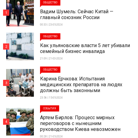
ОБЩЕСТВО
Вадим Шумель: Сейчас Китай —
1
главный союзник России
00:33 | 23-05-2024
ОБЩЕСТВО
Как ульяновские власти 5 лет убивали
2
семейный бизнес инвалида
21:09 | 21-03-2024
ОБЩЕСТВО
Карина Ерчкова: Испытания
3
медицинских препаратов на людях
должны быть законными
23:56 | 15-05-2024
СОБЫТИЯ
Артем Бирлов: Процесс мирных
4
переговоров с нынешним
руководством Киева невозможен
00:28 | 21-05-2024