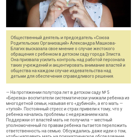
Общественный деятель и председатель «Союза
Родительских Организаций» Александра Машкова-
Благих высказала свое мнение о случае жестокого
обращения с ребенком в детском саду города Элиста.
Она призвала усилить контроль над работой персонала
таких учреждений и акцентировать внимание властей и
общества на каждом случае издевательства над
детьми для обеспечения справедливого решения.
— На протяжении полутора лет в детском саду № 5
«Березка» воспитатели систематически унижали ребенка из
многодетной семьи, называя его «дубиной», а его мать —
«тупой». Постоянный стресс и страх привели к тому, что у
ребенка начались проблемы с недержанием кала.
Поддержки от властей мать не получила — местный
уполномоченный по правам ребенка пытается переложить
ответственность на семью. Обсуждались даже идеи о том,
чтобы направить мать на психиатрическое обследование.