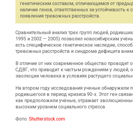
генетическим составом, отличающимся от предыд
наличие генов, ответственных за устойчивость к 
появления тревожных расстройств.
Сравнительный анализ трех групп людей, родивших
1995 и 2002 — 2005) позволил новосибирским учёны
есть специфическое генетическое наследие, спос
тревожных расстройств и синдрома дефицита внима
В отличие от них современное общество проводит 
СДВГ, что приводит к частым рождениям у людей, 
эволюции человека в условиях растущего социальн
На втором году исследования ученые обнаружили п
родившегося в период кризиса 90-х. Этот ген связа
как предположили учёные, отражает эволюционны
высоким уровнем социального стресса.
Фото:
Shutterstock.com