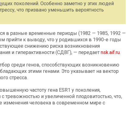
ущих поколений. Особенно заметно у этих людей
стрессу, что призвано уменьшить вероятность
ся в разные временные периоды (1982 — 1985, 1992 —
м прийти к выводу, что у родившихся в 1990-е годы
обствующее снижению риска возникновения
ния и гиперактивности (СДВГ), — передает
nsk.aif.ru
.
отбор среди генов, способствующих возникновению
обладающих этими генами. Это указывает на вектор
ого стресса.
овышенную частоту гена ESR1 у поколения,
н с тревожностью и увеличенной плодовитостью, что,
е изменения человека в современном мире с