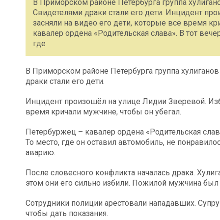
В Приморском районе Петербурга группа хулиганов
Свидетелями драки стали его дети. Инцидент пр
засняли на видео его дети, которые всё время кр
кавалер ордена «Родительская слава». В тот вече
где
В Приморском районе Петербурга группа хулиганов 
драки стали его дети.
Инцидент произошёл на улице Лидии Зверевой. Изби
время кричали мужчине, чтобы он убегал.
Петербуржец – кавалер ордена «Родительская слава
То место, где он оставил автомобиль, не понрави
аварию.
После словесного конфликта началась драка. Хули
этом они его сильно избили. Пожилой мужчина был
Сотрудники полиции арестовали нападавших. Супруг
чтобы дать показания.