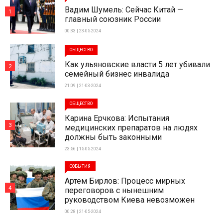
Вадим Шумель: Сейчас Китай —
1
главный союзник России
00:33 | 23-05-2024
ОБЩЕСТВО
Как ульяновские власти 5 лет убивали
2
семейный бизнес инвалида
21:09 | 21-03-2024
ОБЩЕСТВО
Карина Ерчкова: Испытания
3
медицинских препаратов на людях
должны быть законными
23:56 | 15-05-2024
СОБЫТИЯ
Артем Бирлов: Процесс мирных
4
переговоров с нынешним
руководством Киева невозможен
00:28 | 21-05-2024