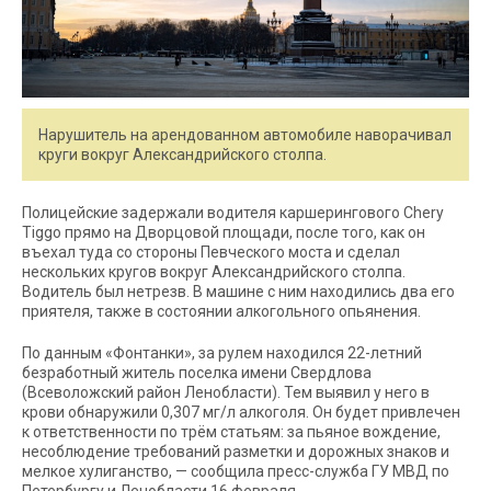
Нарушитель на арендованном автомобиле наворачивал
круги вокруг Александрийского столпа.
Полицейские задержали водителя каршерингового Chery
Tiggo прямо на Дворцовой площади, после того, как он
въехал туда со стороны Певческого моста и сделал
нескольких кругов вокруг Александрийского столпа.
Водитель был нетрезв. В машине с ним находились два его
приятеля, также в состоянии алкогольного опьянения.
По данным «Фонтанки», за рулем находился 22-летний
безработный житель поселка имени Свердлова
(Всеволожский район Ленобласти). Тем выявил у него в
крови обнаружили 0,307 мг/л алкоголя. Он будет привлечен
к ответственности по трём статьям: за пьяное вождение,
несоблюдение требований разметки и дорожных знаков и
мелкое хулиганство, — сообщила пресс-служба ГУ МВД по