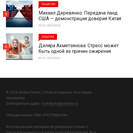
ОБЩЕСТВО
Михаил Деревянко: Передача панд
5
США — демонстрация доверия Китая
00:47 | 28-05-2024
СОБЫТИЯ
Диляра Ахметзянова: Стресс может
6
быть одной из причин ожирения
00:51 | 29-05-2024
© 2026 Мойка News | Сетевое издание. Все права
защищены.
Электронный адрес:
rustribuna@yandex.ru
Объединенные СМИ «РУСТРИБУНА»
Использование материалов разрешено только с
предварительного согласия правообладателей. Все