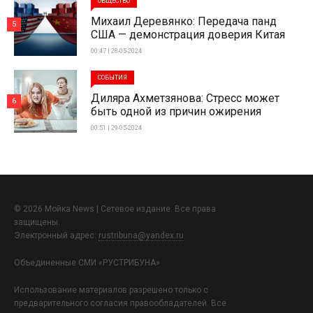
ОБЩЕСТВО
Михаил Деревянко: Передача панд
5
США — демонстрация доверия Китая
00:47 | 28-05-2024
СОБЫТИЯ
Диляра Ахметзянова: Стресс может
6
быть одной из причин ожирения
00:51 | 29-05-2024
© 2026 Мойка News | Сетевое издание. Все права
защищены.
Электронный адрес:
rustribuna@yandex.ru
Объединенные СМИ «РУСТРИБУНА»
Использование материалов разрешено только с
предварительного согласия правообладателей. Все