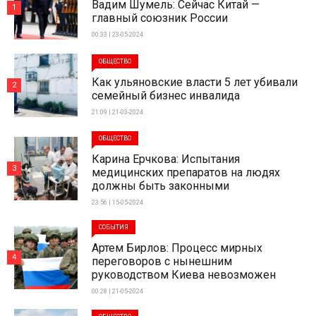
Вадим Шумель: Сейчас Китай —
1
главный союзник России
00:33 | 23-05-2024
ОБЩЕСТВО
Как ульяновские власти 5 лет убивали
2
семейный бизнес инвалида
21:09 | 21-03-2024
ОБЩЕСТВО
Карина Ерчкова: Испытания
3
медицинских препаратов на людях
должны быть законными
23:56 | 15-05-2024
СОБЫТИЯ
Артем Бирлов: Процесс мирных
4
переговоров с нынешним
руководством Киева невозможен
00:28 | 21-05-2024