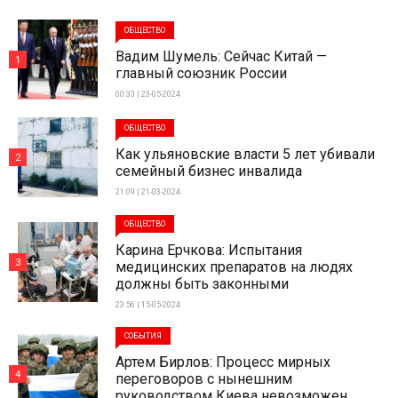
ОБЩЕСТВО
Вадим Шумель: Сейчас Китай —
1
главный союзник России
00:33 | 23-05-2024
ОБЩЕСТВО
Как ульяновские власти 5 лет убивали
2
семейный бизнес инвалида
21:09 | 21-03-2024
ОБЩЕСТВО
Карина Ерчкова: Испытания
3
медицинских препаратов на людях
должны быть законными
23:56 | 15-05-2024
СОБЫТИЯ
Артем Бирлов: Процесс мирных
4
переговоров с нынешним
руководством Киева невозможен