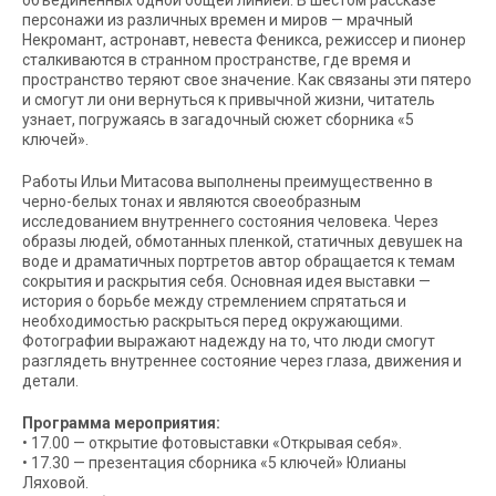
объединенных одной общей линией. В шестом рассказе
персонажи из различных времен и миров — мрачный
Некромант, астронавт, невеста Феникса, режиссер и пионер
сталкиваются в странном пространстве, где время и
пространство теряют свое значение. Как связаны эти пятеро
и смогут ли они вернуться к привычной жизни, читатель
узнает, погружаясь в загадочный сюжет сборника «5
ключей».
Работы Ильи Митасова выполнены преимущественно в
черно-белых тонах и являются своеобразным
исследованием внутреннего состояния человека. Через
образы людей, обмотанных пленкой, статичных девушек на
воде и драматичных портретов автор обращается к темам
сокрытия и раскрытия себя. Основная идея выставки —
история о борьбе между стремлением спрятаться и
необходимостью раскрыться перед окружающими.
Фотографии выражают надежду на то, что люди смогут
разглядеть внутреннее состояние через глаза, движения и
детали.
Программа мероприятия:
• 17.00 — открытие фотовыставки «Открывая себя».
• 17.30 — презентация сборника «5 ключей» Юлианы
Ляховой.