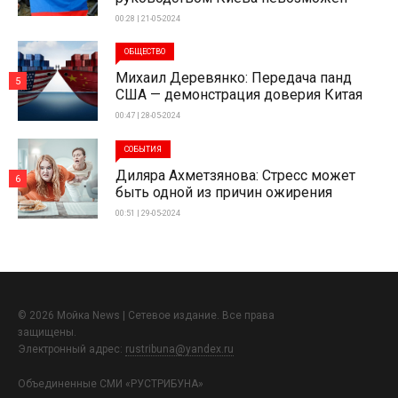
00:28 | 21-05-2024
ОБЩЕСТВО
Михаил Деревянко: Передача панд
5
США — демонстрация доверия Китая
00:47 | 28-05-2024
СОБЫТИЯ
Диляра Ахметзянова: Стресс может
6
быть одной из причин ожирения
00:51 | 29-05-2024
© 2026 Мойка News | Сетевое издание. Все права
защищены.
Электронный адрес:
rustribuna@yandex.ru
Объединенные СМИ «РУСТРИБУНА»