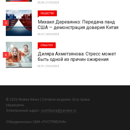
00:28 | 21-05-2024
ОБЩЕСТВО
Михаил Деревянко: Передача панд
5
США — демонстрация доверия Китая
00:47 | 28-05-2024
СОБЫТИЯ
Диляра Ахметзянова: Стресс может
6
быть одной из причин ожирения
00:51 | 29-05-2024
© 2026 Мойка News | Сетевое издание. Все права
защищены.
Электронный адрес:
rustribuna@yandex.ru
Объединенные СМИ «РУСТРИБУНА»