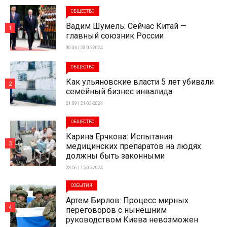
ОБЩЕСТВО
Вадим Шумель: Сейчас Китай —
1
главный союзник России
00:33 | 23-05-2024
ОБЩЕСТВО
Как ульяновские власти 5 лет убивали
2
семейный бизнес инвалида
21:09 | 21-03-2024
ОБЩЕСТВО
Карина Ерчкова: Испытания
3
медицинских препаратов на людях
должны быть законными
23:56 | 15-05-2024
СОБЫТИЯ
Артем Бирлов: Процесс мирных
4
переговоров с нынешним
руководством Киева невозможен