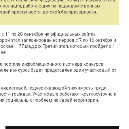
х полиции, работающих на подведомственных
вой преступности, детской беспризорности,
 с 11 по 20 сентября на официальных сайтах
ой этап запланирован на период с 7 по 16 октября и
скве – 77.мвд.рф. Третий этап, который пройдет с 1
не.
на портале информационного партнера конкурса –
але конкурса будет представлен один участковый от
.
инициативой, подчеркивающей значимость труда
ости граждан. Участковые работают круглосуточно и
я социальных проблем на своей территории.