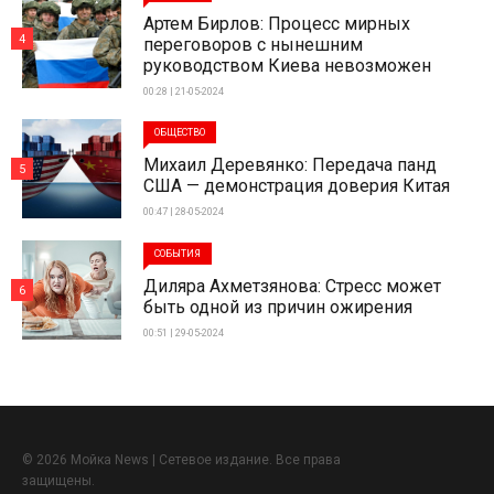
Артем Бирлов: Процесс мирных
4
переговоров с нынешним
руководством Киева невозможен
00:28 | 21-05-2024
ОБЩЕСТВО
Михаил Деревянко: Передача панд
5
США — демонстрация доверия Китая
00:47 | 28-05-2024
СОБЫТИЯ
Диляра Ахметзянова: Стресс может
6
быть одной из причин ожирения
00:51 | 29-05-2024
© 2026 Мойка News | Сетевое издание. Все права
защищены.