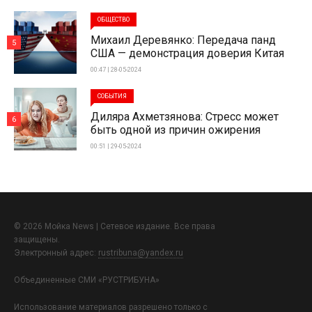
ОБЩЕСТВО
Михаил Деревянко: Передача панд
5
США — демонстрация доверия Китая
00:47 | 28-05-2024
СОБЫТИЯ
Диляра Ахметзянова: Стресс может
6
быть одной из причин ожирения
00:51 | 29-05-2024
© 2026 Мойка News | Сетевое издание. Все права
защищены.
Электронный адрес:
rustribuna@yandex.ru
Объединенные СМИ «РУСТРИБУНА»
Использование материалов разрешено только с