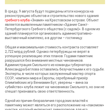
В среду, 9 августа будут подведены итоги конкурса на
реконструкцию объектов и строительство нового здания
гребного клуба
«Знамя» на Крестовском острове. Объект
является выявленным памятником «Здание Санкт-
Петербургского Гребного общества (с садом)». В одном из
зданий планируется организовать административно-
выставочный комплекс, а в другом – гостиницу.
Общая и максимальная стоимость контракта составляет
2,722 млрд рублей. Однако петербуржцы не верят в
успешную реализацию этих планов. Годами памятник
разрушался без внимания местных чиновников.
Администрация Смольного из команды губернатора
Александра Беглова оставались безучастными к его судьбе.
Эксперты, в числе которых заслуженный мастер спорта
СССР, чемпион мира и Европы, серебряный призёр
Олимпийских игр Вениамин Бут, уверены – вина за
«убийство» клуба лежит на чиновниках Смольного, но они не
спешат признавать свою ответственность.
Одной из причин безразличия городских властей к
памятнику может являться его расположение на «лакомом»
участке, который интересует девелоперов для его