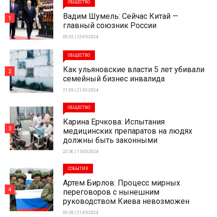
ОБЩЕСТВО
Вадим Шумель: Сейчас Китай —
1
главный союзник России
00:33 | 23-05-2024
ОБЩЕСТВО
Как ульяновские власти 5 лет убивали
2
семейный бизнес инвалида
21:09 | 21-03-2024
ОБЩЕСТВО
Карина Ерчкова: Испытания
3
медицинских препаратов на людях
должны быть законными
23:56 | 15-05-2024
СОБЫТИЯ
Артем Бирлов: Процесс мирных
4
переговоров с нынешним
руководством Киева невозможен
00:28 | 21-05-2024