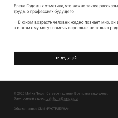
Елена Годовых отметила, что важно также рассказ
труда, о профессиях будущего.
— В юном возрасте человек жадно познает мир, он
а в этом ему могут помочь взрослые, не только род
ПРЕДУДУЩИЙ
© 2026 Мойка News | Сетевое издание. Все права защищены.
Электронный адрес:
rustribuna@yandex.ru
Объединенные СМИ «РУСТРИБУНА»