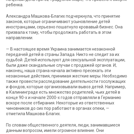
ребенка.
Александра Машкова-Благих подчеркнула, что принятие
законов, которые ограничивают усыновление детей
иностранцами, серьезно пошатнуло кровавый бизнес. Она
призвала к тому, чтобы продолжать работать в этом
направлении.
— В настоящее время Украина занимается незаконной
передачей детей в страны Запада. Никто не следит за их
судьбой. Детей используют для сексуальной эксплуатации,
были даже скандальные случаи с продажей органов. И,
наконец, наша страна начала активно пресекать эти
незаконные действия, принимая жесткие меры. Необходимо
также провести расследование деятельности госслужащих
и фондов, которые организовывали вывоз детей. Например,
в Калининграде есть множество родителей, чьих детей в
конце 90-х и начале 2000-х годов отправляли в Германию
вскоре после отбирания. Некоторые из ответственных
чиновников до сих пор работают в органах опеки, —
отметила Машкова-Благих.
По словам общественного деятеля, люди, занимавшиеся
данным вопросом, имели огромное влияние. Они