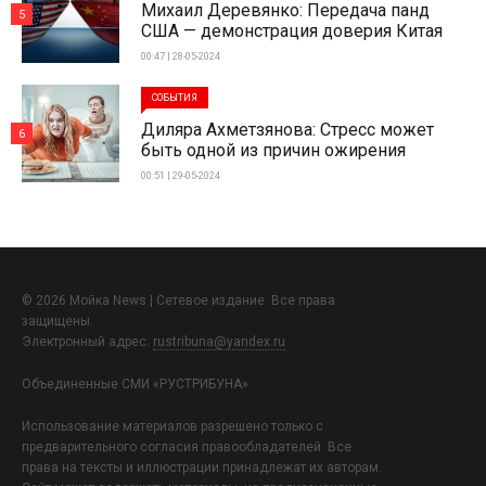
Михаил Деревянко: Передача панд
5
США — демонстрация доверия Китая
00:47 | 28-05-2024
СОБЫТИЯ
Диляра Ахметзянова: Стресс может
6
быть одной из причин ожирения
00:51 | 29-05-2024
© 2026 Мойка News | Сетевое издание. Все права
защищены.
Электронный адрес:
rustribuna@yandex.ru
Объединенные СМИ «РУСТРИБУНА»
Использование материалов разрешено только с
предварительного согласия правообладателей. Все
права на тексты и иллюстрации принадлежат их авторам.