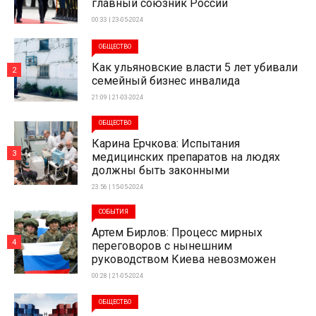
главный союзник России
00:33 | 23-05-2024
ОБЩЕСТВО
Как ульяновские власти 5 лет убивали
2
семейный бизнес инвалида
21:09 | 21-03-2024
ОБЩЕСТВО
Карина Ерчкова: Испытания
3
медицинских препаратов на людях
должны быть законными
23:56 | 15-05-2024
СОБЫТИЯ
Артем Бирлов: Процесс мирных
4
переговоров с нынешним
руководством Киева невозможен
00:28 | 21-05-2024
ОБЩЕСТВО