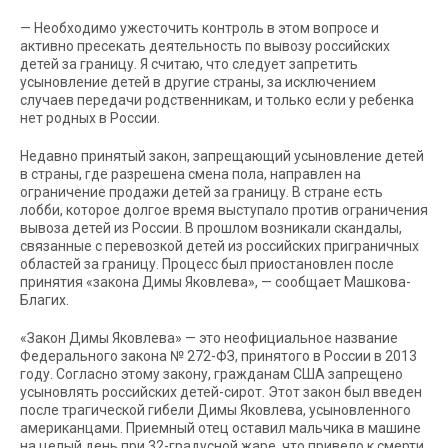
— Необходимо ужесточить контроль в этом вопросе и
активно пресекать деятельность по вывозу российских
детей за границу. Я считаю, что следует запретить
усыновление детей в другие страны, за исключением
случаев передачи родственникам, и только если у ребенка
нет родных в России.
Недавно принятый закон, запрещающий усыновление детей
в страны, где разрешена смена пола, направлен на
ограничение продажи детей за границу. В стране есть
лобби, которое долгое время выступало против ограничения
вывоза детей из России. В прошлом возникали скандалы,
связанные с перевозкой детей из российских приграничных
областей за границу. Процесс был приостановлен после
принятия «закона Димы Яковлева», — сообщает Машкова-
Благих.
«Закон Димы Яковлева» — это неофициальное название
Федерального закона № 272-ФЗ, принятого в России в 2013
году. Согласно этому закону, гражданам США запрещено
усыновлять российских детей-сирот. Этот закон был введен
после трагической гибели Димы Яковлева, усыновленного
американцами. Приемный отец оставил мальчика в машине
на целый день при 32-градусной жаре, что привело к смерти